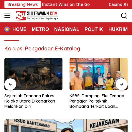
Langsung
: Quick Hits and Instant Wins on the Go
Breaking News
Casino Rewards C
ke
konten
HOME
METRO
NASIONAL
POLITIK
HUKRIM
Korupsi Pengadaan E-Katalog
Sejumlah Tahanan Polres
KSBSI Dampingi Eks Tenaga
Kolaka Utara Dikabarkan
Pengajar Politeknik
Melarikan Diri
Bombana Terkait Upah
Belum Dibayar