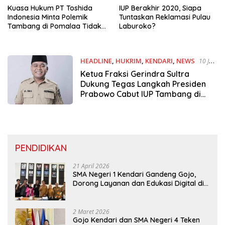
Kuasa Hukum PT Toshida
IUP Berakhir 2020, Siapa
Indonesia Minta Polemik
Tuntaskan Reklamasi Pulau
Tambang di Pomalaa Tidak
Laburoko?
Digiring Opini Sepihak
HEADLINE
,
HUKRIM
,
KENDARI
,
NEWS
10 Juni
2025
Ketua Fraksi Gerindra Sultra
Dukung Tegas Langkah Presiden
Prabowo Cabut IUP Tambang di
Raja Ampat
PENDIDIKAN
21 April 2026
SMA Negeri 1 Kendari Gandeng Gojo,
Dorong Layanan dan Edukasi Digital di
Sekolah
2 Maret 2026
Gojo Kendari dan SMA Negeri 4 Teken