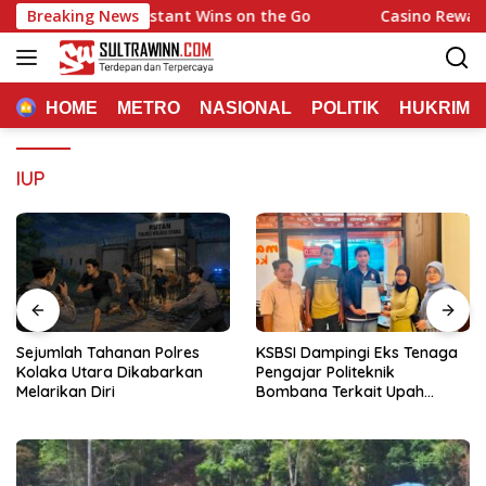
Langsung
Quick Hits and Instant Wins on the Go
Breaking News
Casino Rewards Cha
ke
konten
HOME
METRO
NASIONAL
POLITIK
HUKRIM
IUP
Sejumlah Tahanan Polres
KSBSI Dampingi Eks Tenaga
Kolaka Utara Dikabarkan
Pengajar Politeknik
Melarikan Diri
Bombana Terkait Upah
Belum Dibayar