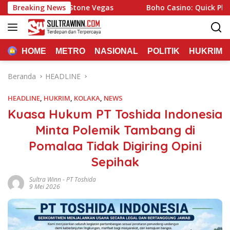
Langsung
ence with Stone Vegas
Breaking News
Boho Casino: Quick Play and In
ke
konten
HOME
METRO
NASIONAL
POLITIK
HUKRIM
Beranda
HEADLINE
HEADLINE
,
HUKRIM
,
KOLAKA
,
NEWS
Kuasa Hukum PT Toshida Indonesia
Minta Polemik Tambang di
Pomalaa Tidak Digiring Opini
Sepihak
Sultra Winn
-
PT Toshida
9 Mei 2026