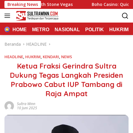
Langsung
erience with Stone Vegas
Breaking News
Boho Casino: Quick Play and
ke
konten
HOME
METRO
NASIONAL
POLITIK
HUKRIM
Beranda
HEADLINE
HEADLINE
,
HUKRIM
,
KENDARI
,
NEWS
Ketua Fraksi Gerindra Sultra
Dukung Tegas Langkah Presiden
Prabowo Cabut IUP Tambang di
Raja Ampat
Sultra Winn
10 Juni 2025