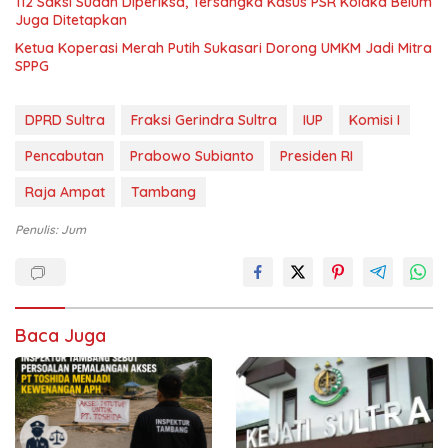
112 Saksi Sudah Diperiksa, Tersangka Kasus PSR Kolaka Belum
Juga Ditetapkan
Ketua Koperasi Merah Putih Sukasari Dorong UMKM Jadi Mitra
SPPG
DPRD Sultra
Fraksi Gerindra Sultra
IUP
Komisi I
Pencabutan
Prabowo Subianto
Presiden RI
Raja Ampat
Tambang
Penulis: Jum
Baca Juga