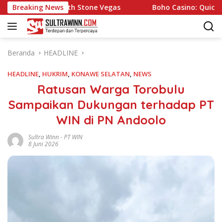
Langsung
rience with Stone Vegas
Breaking News
Boho Casino: Quick Play and 
ke
konten
Beranda
HEADLINE
HEADLINE
,
HUKRIM
,
KONAWE SELATAN
,
NEWS
Ratusan Warga Torobulu
Sampaikan Dukungan terhadap PT
WIN di PN Andoolo
Sultra Winn
-
PT WIN
8 Juni 2026