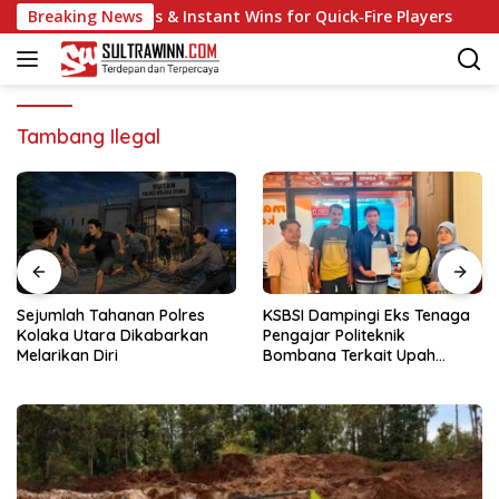
Langsung
ast‑Track Slots & Instant Wins for Quick‑Fire Players
Breaking News
Ja
ke
konten
Tambang Ilegal
Sejumlah Tahanan Polres
KSBSI Dampingi Eks Tenaga
Kolaka Utara Dikabarkan
Pengajar Politeknik
Melarikan Diri
Bombana Terkait Upah
Belum Dibayar