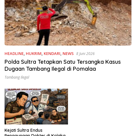
HEADLINE
,
HUKRIM
,
KENDARI
,
NEWS
8 Juni 2026
Polda Sultra Tetapkan Satu Tersangka Kasus
Dugaan Tambang Ilegal di Pomalaa
Tambang Ilegal
Kejati Sultra Endus
Penggunaan Dokter di Kolaka,