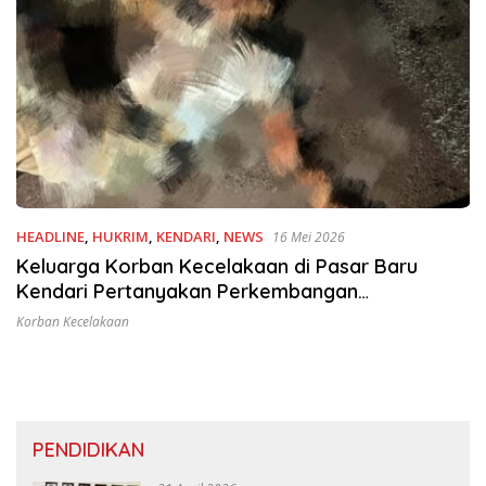
HEADLINE
,
HUKRIM
,
KENDARI
,
NEWS
16 Mei 2026
Keluarga Korban Kecelakaan di Pasar Baru
Kendari Pertanyakan Perkembangan
Penyelidikan
Korban Kecelakaan
PENDIDIKAN