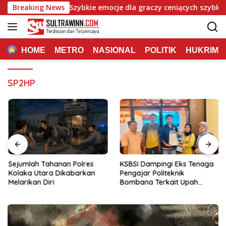
Langsung
 Mafia Casino: Szybkie emocje dla graczy ceniących szybkie traf
Breaking News
ke
konten
HOME
METRO
NASIONAL
POLITIK
HUKRIM
SP2HP
Sejumlah Tahanan Polres
KSBSI Dampingi Eks Tenaga
Kolaka Utara Dikabarkan
Pengajar Politeknik
Melarikan Diri
Bombana Terkait Upah
Belum Dibayar