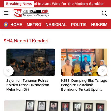
Langsung
: Quick Play and Instant Wins for the Modern Gambler
Breaking News
ke
konten
HOME
METRO
NASIONAL
POLITIK
HUKRIM
SMA Negeri 1 Kendari
Sejumlah Tahanan Polres
KSBSI Dampingi Eks Tenaga
Kolaka Utara Dikabarkan
Pengajar Politeknik
Melarikan Diri
Bombana Terkait Upah
Belum Dibayar