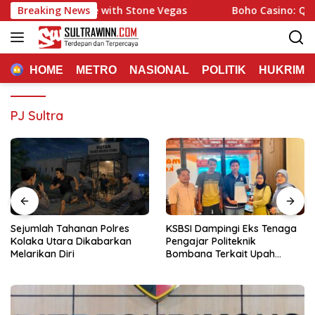
Langsung
ng Experience with Stone Vegas
Breaking News
Boho Casino: Quick Pl
ke
konten
HOME
METRO
NASIONAL
POLITIK
HUKRIM
PJ Sultra
Sejumlah Tahanan Polres
KSBSI Dampingi Eks Tenaga
Kolaka Utara Dikabarkan
Pengajar Politeknik
Melarikan Diri
Bombana Terkait Upah
Belum Dibayar