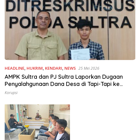
HEADLINE
,
HUKRIM
,
KENDARI
,
NEWS
25 Mei 2026
AMPK Sultra dan PJ Sultra Laporkan Dugaan
Penyalahgunaan Dana Desa di Tapi-Tapi ke
Polda Sultra
Korupsi