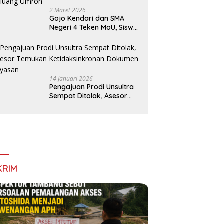
itas Tambang Batu di
2 Maret 2026
ala
Gojo Kendari dan SMA
Negeri 4 Teken MoU, Siswa
Dapat Diskon 30 Persen
dan Peluang Umroh
14 Januari 2026
Pengajuan Prodi Unsultra
Sempat Ditolak, Asesor
Temukan
Ketidaksinkronan
Dokumen Yayasan
KRIM