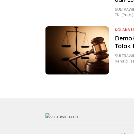
SULTRAWIN
TNI (Purn
KOLAKA 
Demokr
Tolak 
SULTRAWIN
Renaldi, 