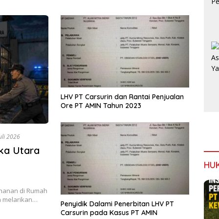
Aktiv
Timb
LHV PT Carsurin dan Rantai Penjualan
Ore PT AMIN Tahun 2023
uli 2026
ka Utara
HU
hanan di Rumah
n melarikan…
Penyidik Dalami Penerbitan LHV PT
Carsurin pada Kasus PT AMIN