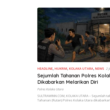
HEADLINE
,
HUKRIM
,
KOLAKA UTARA
,
NEWS
2 J
Sejumlah Tahanan Polres Kola
Dikabarkan Melarikan Diri
Polres Kolaka Utara
SULTRAWINN.COM, KOLAKA UTARA – Sejumlah ta
Tahanan (Rutan) Polres Kolaka Utara dikabarka