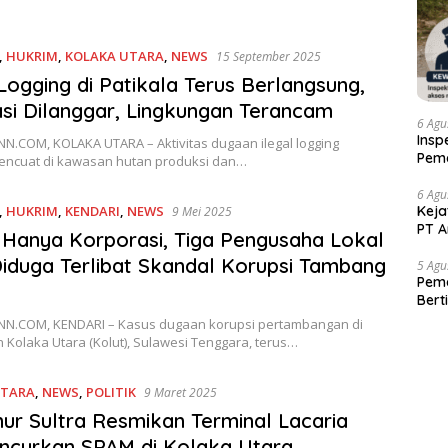
,
HUKRIM
,
KOLAKA UTARA
,
NEWS
15 September 2025
 Logging di Patikala Terus Berlangsung,
si Dilanggar, Lingkungan Terancam
6 Agu
Insp
N.COM, KOLAKA UTARA – Aktivitas dugaan ilegal logging
Pema
encuat di kawasan hutan produksi dan…
Kew
6 Agu
,
HUKRIM
,
KENDARI
,
NEWS
Keja
9 Mei 2025
PT A
Hanya Korporasi, Tiga Pengusaha Lokal
iduga Terlibat Skandal Korupsi Tambang
5 Agu
Pema
Bert
N.COM, KENDARI – Kasus dugaan korupsi pertambangan di
Kolaka Utara (Kolut), Sulawesi Tenggara, terus…
UTARA
,
NEWS
,
POLITIK
9 Maret 2025
ur Sultra Resmikan Terminal Lacaria
ncurkan SPAM di Kolaka Utara