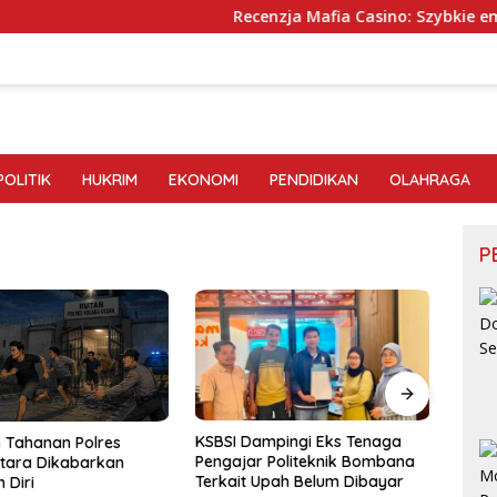
Recenzja Mafia Casino: Szybkie emocje dl
POLITIK
HUKRIM
EKONOMI
PENDIDIKAN
OLAHRAGA
P
mpingi Eks Tenaga
Viral Video Keributan di Area
AMAN 
 Politeknik Bombana
PT IPIP, Sejumlah Orang
Telus
Upah Belum Dibayar
Terekam Membawa Sajam
Kapo