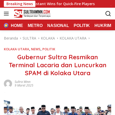
Langsung
k Slots & Instant Wins for Quick‑Fire Players
Breaking News
Jackpot Jil
ke
konten
HOME
METRO
NASIONAL
POLITIK
HUKRIM
Beranda
SULTRA
KOLAKA
KOLAKA UTARA
KOLAKA UTARA
,
NEWS
,
POLITIK
Gubernur Sultra Resmikan
Terminal Lacaria dan Luncurkan
SPAM di Kolaka Utara
Sultra Winn
9 Maret 2025