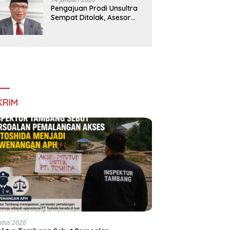
Aktivitas Tambang Batu di
Pengajuan Prodi Unsultra
Timbala
Sempat Ditolak, Asesor
Temukan
Ketidaksinkronan
Dokumen Yayasan
KRIM
stus 2026