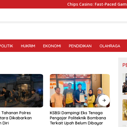
Chips Casino: Fast‑Paced Gamblers
POLITIK
HUKRIM
EKONOMI
PENDIDIKAN
OLAHRAGA
P
KSBSI Dampingi Eks Tenaga
Viral Video Keributan 
n
Pengajar Politeknik Bombana
PT IPIP, Sejumlah Ora
Terkait Upah Belum Dibayar
Terekam Membawa S