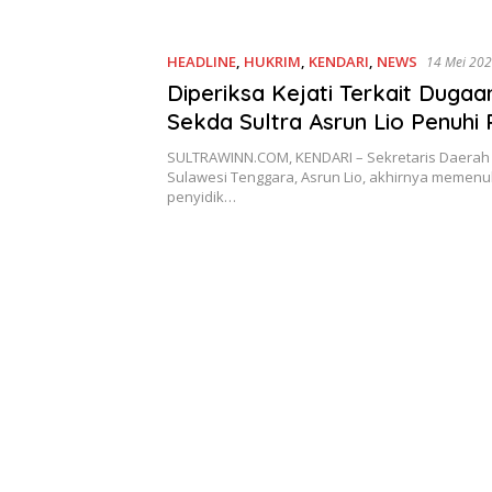
HEADLINE
,
HUKRIM
,
KENDARI
,
NEWS
14 Mei 20
Diperiksa Kejati Terkait Dugaa
Sekda Sultra Asrun Lio Penuhi 
Penyidik
SULTRAWINN.COM, KENDARI – Sekretaris Daerah 
Sulawesi Tenggara, Asrun Lio, akhirnya memenu
penyidik…