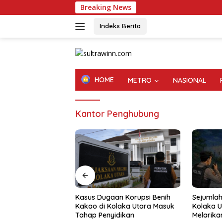
Langsung
Breaking News
ke
konten
Indeks Berita
HOME
METRO
NASIONAL
Kantor Penghubung
Kasus Dugaan Korupsi Benih
Sejumlah Tahanan Polres
i
Kakao di Kolaka Utara Masuk
Kolaka Utara Dikabarka
Tahap Penyidikan
Melarikan Diri