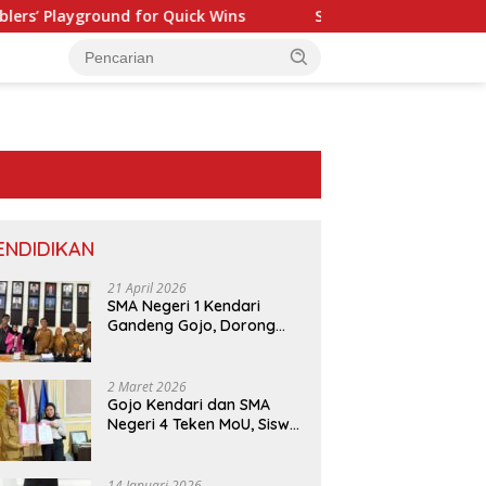
’ Playground for Quick Wins
Spinjo Casino: Fast‑Track S
ENDIDIKAN
21 April 2026
SMA Negeri 1 Kendari
Gandeng Gojo, Dorong
Layanan dan Edukasi
Digital di Sekolah
2 Maret 2026
Gojo Kendari dan SMA
Negeri 4 Teken MoU, Siswa
di Area
AMAN Sultra Minta Polda Sultra
KUPP Molawe dan
Dapat Diskon 30 Persen
ng
Telusuri Dugaan Keterlibatan
Utara Perkuat Kol
dan Peluang Umroh
ajam
Kapolres Bombana pada
Melalui Sensus Ek
14 Januari 2026