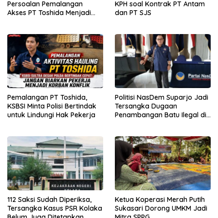
Persoalan Pemalangan
KPH soal Kontrak PT Antam
Akses PT Toshida Menjadi
dan PT SJS
Kewenangan APH
Pemalangan PT Toshida,
Politisi NasDem Suparjo Jadi
KSBSI Minta Polisi Bertindak
Tersangka Dugaan
untuk Lindungi Hak Pekerja
Penambangan Batu Ilegal di
Konsel
112 Saksi Sudah Diperiksa,
Ketua Koperasi Merah Putih
Tersangka Kasus PSR Kolaka
Sukasari Dorong UMKM Jadi
Belum Juga Ditetapkan
Mitra SPPG