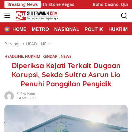
Langsung
perience with Stone Vegas
Breaking News
Boho Casino: Quick Play an
ke
konten
HOME
METRO
NASIONAL
POLITIK
HUKRIM
Beranda
HEADLINE
HEADLINE
,
HUKRIM
,
KENDARI
,
NEWS
Diperiksa Kejati Terkait Dugaan
Korupsi, Sekda Sultra Asrun Lio
Penuhi Panggilan Penyidik
Sultra Winn
14 Mei 2025