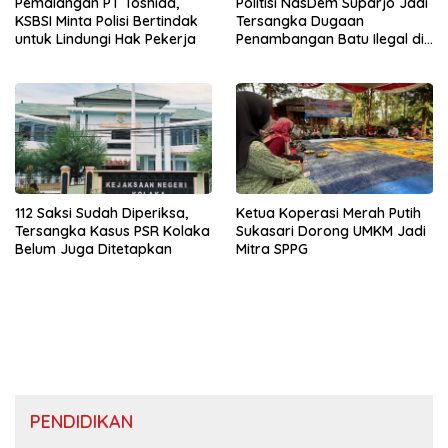
Pemalangan PT Toshida,
Politisi NasDem Suparjo Jadi
KSBSI Minta Polisi Bertindak
Tersangka Dugaan
untuk Lindungi Hak Pekerja
Penambangan Batu Ilegal di
Konsel
112 Saksi Sudah Diperiksa,
Ketua Koperasi Merah Putih
Tersangka Kasus PSR Kolaka
Sukasari Dorong UMKM Jadi
Belum Juga Ditetapkan
Mitra SPPG
PENDIDIKAN