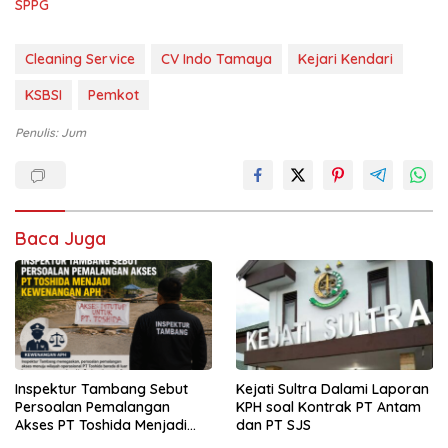
SPPG
Cleaning Service
CV Indo Tamaya
Kejari Kendari
KSBSI
Pemkot
Penulis: Jum
Baca Juga
Inspektur Tambang Sebut
Kejati Sultra Dalami Laporan
Persoalan Pemalangan
KPH soal Kontrak PT Antam
Akses PT Toshida Menjadi
dan PT SJS
Kewenangan APH