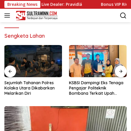
Langsung
 Chatovanie s Live Dealer: Pravidlá
Breaking News
Bonus VIP Rivo Casi
ke
konten
Sengketa Lahan
Sejumlah Tahanan Polres
KSBSI Dampingi Eks Tenaga
Kolaka Utara Dikabarkan
Pengajar Politeknik
Melarikan Diri
Bombana Terkait Upah
Belum Dibayar