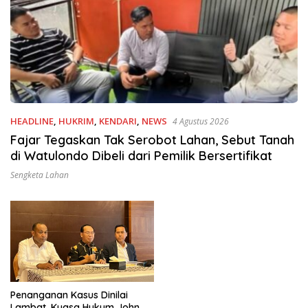
HEADLINE
,
HUKRIM
,
KENDARI
,
NEWS
4 Agustus 2026
Fajar Tegaskan Tak Serobot Lahan, Sebut Tanah
di Watulondo Dibeli dari Pemilik Bersertifikat
Sengketa Lahan
Penanganan Kasus Dinilai
Lambat, Kuasa Hukum John