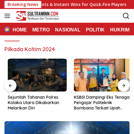
Langsung
: Fast‑Track Slots & Instant Wins for Quick‑Fire Players
Breaking News
ke
konten
HOME
METRO
NASIONAL
POLITIK
HUKRIM
Pilkada Koltim 2024
Sejumlah Tahanan Polres
KSBSI Dampingi Eks Tenaga
Kolaka Utara Dikabarkan
Pengajar Politeknik
Melarikan Diri
Bombana Terkait Upah
Belum Dibayar