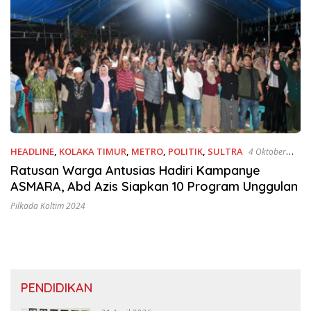
HEADLINE
,
KOLAKA TIMUR
,
METRO
,
POLITIK
,
SULTRA
4 Oktober
2024
Ratusan Warga Antusias Hadiri Kampanye
ASMARA, Abd Azis Siapkan 10 Program Unggulan
Pilkada Koltim 2024
PENDIDIKAN