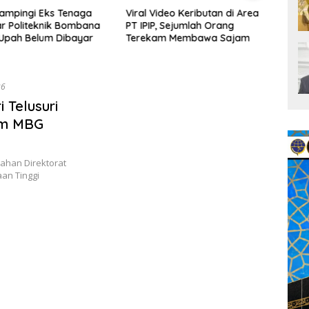
mpingi Eks Tenaga
Viral Video Keributan di Area
AMAN 
 Politeknik Bombana
PT IPIP, Sejumlah Orang
Telus
Upah Belum Dibayar
Terekam Membawa Sajam
Kapo
Aktiv
Timb
26
i Telusuri
am MBG
ahan Direktorat
an Tinggi