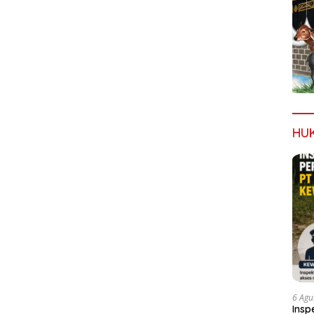
HU
6 Agu
Insp