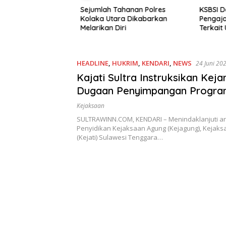
n Korupsi Benih
Sejumlah Tahanan Polres
KSBSI Da
laka Utara Masuk
Kolaka Utara Dikabarkan
Pengajar
dikan
Melarikan Diri
Terkait 
HEADLINE
,
HUKRIM
,
KENDARI
,
NEWS
24 Juni 20
Kajati Sultra Instruksikan Kejar
Dugaan Penyimpangan Progr
Kejaksaan
SULTRAWINN.COM, KENDARI – Menindaklanjuti ar
Penyidikan Kejaksaan Agung (Kejagung), Kejaksa
(Kejati) Sulawesi Tenggara…