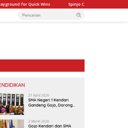
und for Quick Wins
Spinjo Casino: Fast‑Track Slots & In
ENDIDIKAN
21 April 2026
SMA Negeri 1 Kendari
Gandeng Gojo, Dorong
Layanan dan Edukasi
Digital di Sekolah
P
2 Maret 2026
P
KUPP Molawe dan BPS Konawe
Gojo Kendari dan SMA