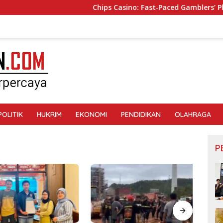
Chips Casino: Fast‑Paced Gamblers’ Playgro
POLITIK
HUKRIM
EKONOMI
PENDIDIKAN
OLAHRAGA
P