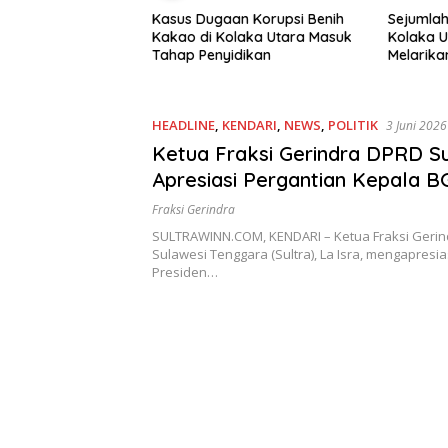
n Korupsi Benih
Sejumlah Tahanan Polres
KSBSI Da
laka Utara Masuk
Kolaka Utara Dikabarkan
Pengajar
dikan
Melarikan Diri
Terkait 
HEADLINE
,
KENDARI
,
NEWS
,
POLITIK
3 Juni 2026
Ketua Fraksi Gerindra DPRD Su
Apresiasi Pergantian Kepala B
Presiden Responsif terhadap As
Fraksi Gerindra
Masyarakat
SULTRAWINN.COM, KENDARI – Ketua Fraksi Geri
Sulawesi Tenggara (Sultra), La Isra, mengapresia
Presiden…