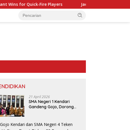
Wins for Quick‑Fire Players
Jackpot Jill Casino: Quick Hi
ENDIDIKAN
21 April 2026
SMA Negeri 1 Kendari
Gandeng Gojo, Dorong
Layanan dan Edukasi
Digital di Sekolah