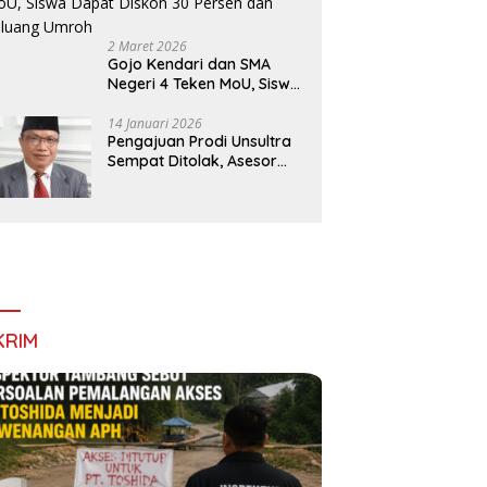
Sultra Minta Polda Sultra
KUPP Molawe dan BPS Konawe
P
uri Dugaan Keterlibatan
Utara Perkuat Kolaborasi
P
2 Maret 2026
lres Bombana pada
Melalui Sensus Ekonomi 2026
d
Gojo Kendari dan SMA
itas Tambang Batu di
Negeri 4 Teken MoU, Siswa
ala
Dapat Diskon 30 Persen
dan Peluang Umroh
14 Januari 2026
Pengajuan Prodi Unsultra
Sempat Ditolak, Asesor
Temukan
Ketidaksinkronan
Dokumen Yayasan
KRIM