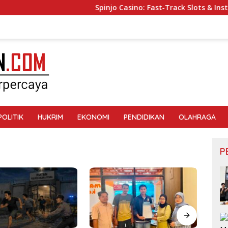
Spinjo Casino: Fast‑Track Slots & Instant 
POLITIK
HUKRIM
EKONOMI
PENDIDIKAN
OLAHRAGA
P