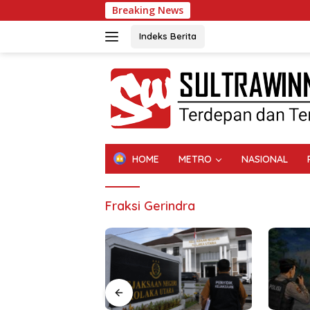
Langsung
Breaking News
ke
konten
Indeks Berita
HOME
METRO
NASIONAL
Fraksi Gerindra