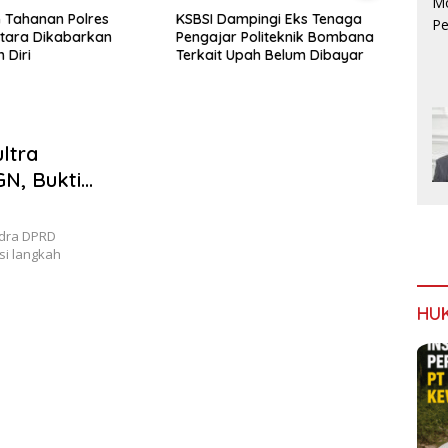
mpingi Eks Tenaga
Viral Video Keributan di Area
AMAN 
 Politeknik Bombana
PT IPIP, Sejumlah Orang
Telus
Upah Belum Dibayar
Terekam Membawa Sajam
Kapo
Aktiv
Timb
ltra
GN, Bukti
pirasi
ndra DPRD
si langkah
HU