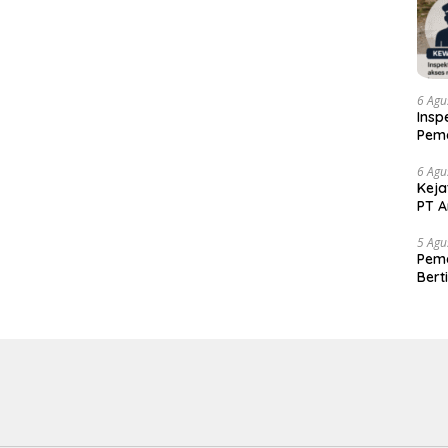
6 Agu
Insp
Pema
Kew
6 Agu
Keja
PT A
5 Agu
Pema
Bert