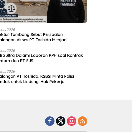
stus 2026
ektur Tambang Sebut Persoalan
langan Akses PT Toshida Menjadi
enangan APH
stus 2026
ti Sultra Dalami Laporan KPH soal Kontrak
ntam dan PT SJS
stus 2026
langan PT Toshida, KSBSI Minta Polisi
indak untuk Lindungi Hak Pekerja