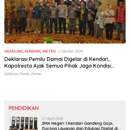
HEADLINE
,
KENDARI
,
METRO
3 Oktober 2024
Deklarasi Pemilu Damai Digelar di Kendari,
Kapolresta Ajak Semua Pihak Jaga Kondisi
Aman dan Kondusif
Deklarasi Pemilu Damai
PENDIDIKAN
21 April 2026
SMA Negeri 1 Kendari Gandeng Gojo,
Dorong Layanan dan Edukasi Digital di