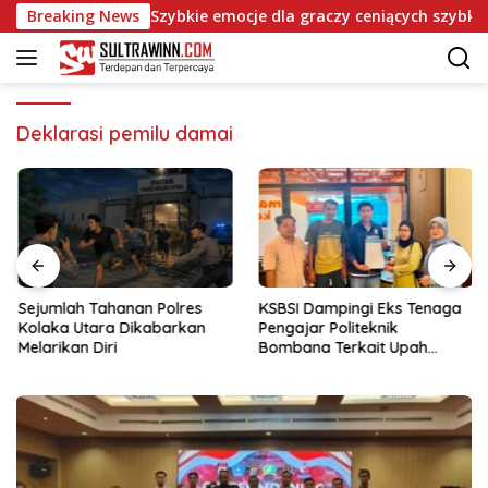
Langsung
 Mafia Casino: Szybkie emocje dla graczy ceniących szybkie traf
Breaking News
ke
konten
Deklarasi pemilu damai
Sejumlah Tahanan Polres
KSBSI Dampingi Eks Tenaga
Kolaka Utara Dikabarkan
Pengajar Politeknik
Melarikan Diri
Bombana Terkait Upah
Belum Dibayar