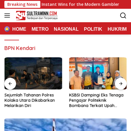
Langsung
Quick Play and Instant Wins for the Modern Gambler
Breaking News
Sp
ke
konten
HOME
METRO
NASIONAL
POLITIK
HUKRIM
BPN Kendari
Sejumlah Tahanan Polres
KSBSI Dampingi Eks Tenaga
Kolaka Utara Dikabarkan
Pengajar Politeknik
Melarikan Diri
Bombana Terkait Upah
Belum Dibayar