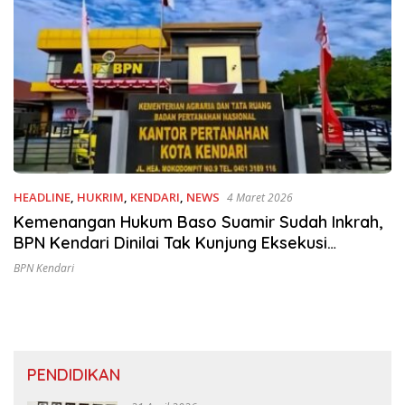
HEADLINE
,
HUKRIM
,
KENDARI
,
NEWS
4 Maret 2026
Kemenangan Hukum Baso Suamir Sudah Inkrah,
BPN Kendari Dinilai Tak Kunjung Eksekusi
Putusan
BPN Kendari
PENDIDIKAN