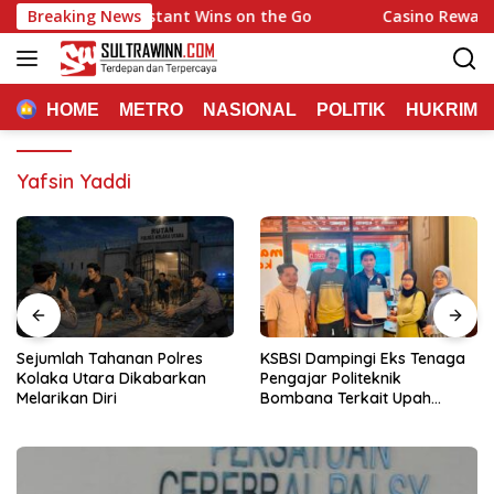
Langsung
Quick Hits and Instant Wins on the Go
Breaking News
Casino Rewards Cha
ke
konten
HOME
METRO
NASIONAL
POLITIK
HUKRIM
Yafsin Yaddi
Sejumlah Tahanan Polres
KSBSI Dampingi Eks Tenaga
Kolaka Utara Dikabarkan
Pengajar Politeknik
Melarikan Diri
Bombana Terkait Upah
Belum Dibayar