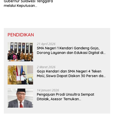
Gubernur Sulawesi Tenggara
melalui Keputusan
Pembentukan ULD dan
Penguatan Peran Guru
Pendidikan Khusus
PENDIDIKAN
21 April 2026
SMA Negeri 1 Kendari Gandeng Gojo,
Dorong Layanan dan Edukasi Digital di
Sekolah
2 Maret 2026
Gojo Kendari dan SMA Negeri 4 Teken
MoU, Siswa Dapat Diskon 30 Persen dan
Peluang Umroh
14 Januari 2026
Pengajuan Prodi Unsultra Sempat
Ditolak, Asesor Temukan
Ketidaksinkronan Dokumen Yayasan