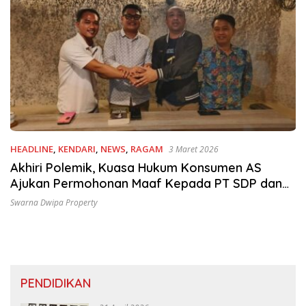
HEADLINE
,
KENDARI
,
NEWS
,
RAGAM
3 Maret 2026
Akhiri Polemik, Kuasa Hukum Konsumen AS
Ajukan Permohonan Maaf Kepada PT SDP dan
Ceo
Swarna Dwipa Property
PENDIDIKAN