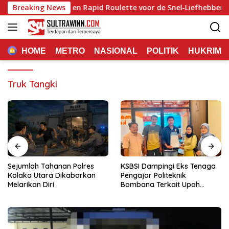
Langsung
 Quick‑Hit Slots en Rapid Roulette voor de Snel‑Liefhebbende Spe
Breaking News
ke
konten
HOME
METRO
NASIONAL
POLITIK
HUKRIM
Truk Tangki
Sejumlah Tahanan Polres
KSBSI Dampingi Eks Tenaga
Kolaka Utara Dikabarkan
Pengajar Politeknik
Melarikan Diri
Bombana Terkait Upah
Belum Dibayar