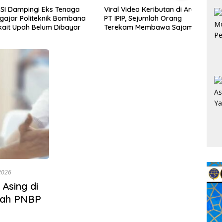
mpingi Eks Tenaga
Viral Video Keributan di Area
AMAN 
 Politeknik Bombana
PT IPIP, Sejumlah Orang
Telus
Upah Belum Dibayar
Terekam Membawa Sajam
Kapo
Aktiv
Timb
 2026
 Asing di
bah PNBP