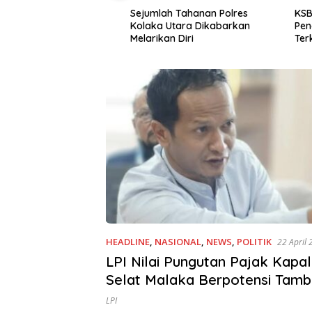
n Korupsi Benih
Sejumlah Tahanan Polres
KSBSI Da
laka Utara Masuk
Kolaka Utara Dikabarkan
Pengajar
dikan
Melarikan Diri
Terkait 
HEADLINE
,
NASIONAL
,
NEWS
,
POLITIK
22 April
LPI Nilai Pungutan Pajak Kapal
Selat Malaka Berpotensi Tam
LPI