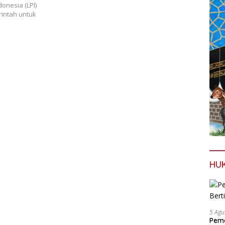
onesia (LPI)
intah untuk
HU
5 Agu
Pema