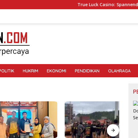
True Luck Casino: Spannende Slots
POLITIK
HUKRIM
EKONOMI
PENDIDIKAN
OLAHRAGA
P