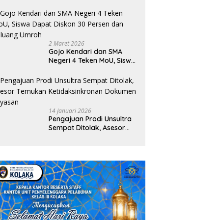
Layanan dan Edukasi
Sultra Minta Polda Sultra
KUPP Molawe dan BPS Konawe
P
Digital di Sekolah
uri Dugaan Keterlibatan
Utara Perkuat Kolaborasi
P
lres Bombana pada
Melalui Sensus Ekonomi 2026
d
itas Tambang Batu di
2 Maret 2026
ala
Gojo Kendari dan SMA
Negeri 4 Teken MoU, Siswa
Dapat Diskon 30 Persen
dan Peluang Umroh
14 Januari 2026
Pengajuan Prodi Unsultra
Sempat Ditolak, Asesor
Temukan
Ketidaksinkronan
Dokumen Yayasan