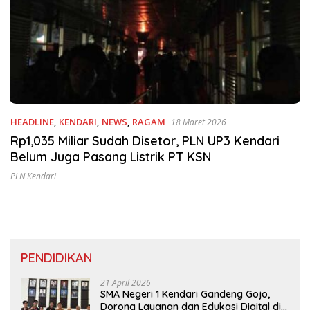
HEADLINE
,
KENDARI
,
NEWS
,
RAGAM
18 Maret 2026
Rp1,035 Miliar Sudah Disetor, PLN UP3 Kendari
Belum Juga Pasang Listrik PT KSN
PLN Kendari
PENDIDIKAN
21 April 2026
SMA Negeri 1 Kendari Gandeng Gojo,
Dorong Layanan dan Edukasi Digital di