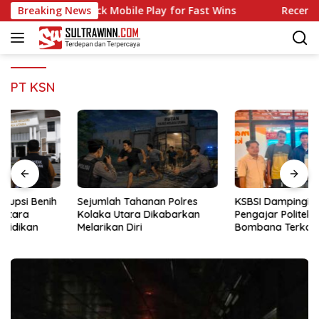
Langsung
en Casino: Quick Mobile Play for Fast Wins
Breaking News
Recenzja Ma
ke
konten
PT KSN
Sejumlah Tahanan Polres
KSBSI Dampingi Eks Tenaga
Kolaka Utara Dikabarkan
Pengajar Politeknik
Melarikan Diri
Bombana Terkait Upah
Belum Dibayar