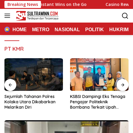
Langsung
uick Hits and Instant Wins on the Go
Breaking News
Casino Rewards Cha
ke
konten
HOME
METRO
NASIONAL
POLITIK
HUKRIM
PT KMR
Sejumlah Tahanan Polres
KSBSI Dampingi Eks Tenaga
Kolaka Utara Dikabarkan
Pengajar Politeknik
Melarikan Diri
Bombana Terkait Upah
Belum Dibayar