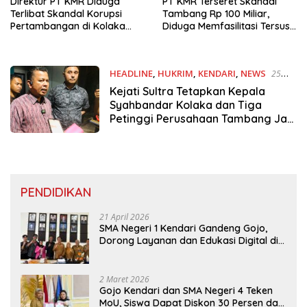
Direktur PT KMR Diduga
PT KMR Terseret Skandal
Terlibat Skandal Korupsi
Tambang Rp 100 Miliar,
Pertambangan di Kolaka
Diduga Memfasilitasi Tersus
Utara
untuk Ore Ilegal
HEADLINE
,
HUKRIM
,
KENDARI
,
NEWS
25
April 2025
Kejati Sultra Tetapkan Kepala
Syahbandar Kolaka dan Tiga
Petinggi Perusahaan Tambang Jadi
Tersangka
PENDIDIKAN
21 April 2026
SMA Negeri 1 Kendari Gandeng Gojo,
Dorong Layanan dan Edukasi Digital di
Sekolah
2 Maret 2026
Gojo Kendari dan SMA Negeri 4 Teken
MoU, Siswa Dapat Diskon 30 Persen dan