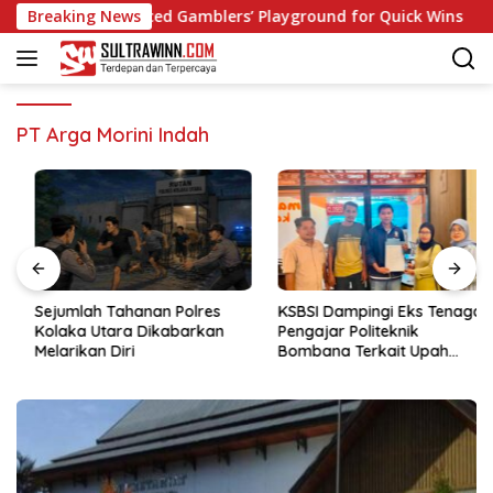
Langsung
Casino: Fast‑Paced Gamblers’ Playground for Quick Wins
Breaking News
ke
konten
PT Arga Morini Indah
Sejumlah Tahanan Polres
KSBSI Dampingi Eks Tenaga
Kolaka Utara Dikabarkan
Pengajar Politeknik
Melarikan Diri
Bombana Terkait Upah
Belum Dibayar