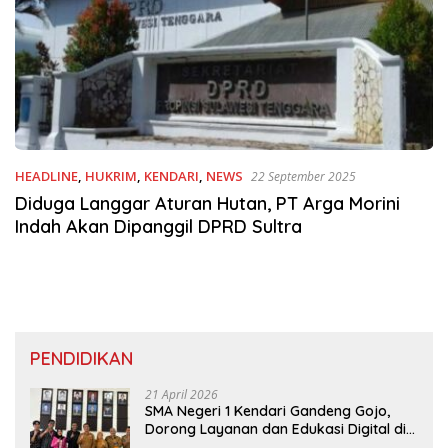
HEADLINE
,
HUKRIM
,
KENDARI
,
NEWS
22 September 2025
Diduga Langgar Aturan Hutan, PT Arga Morini
Indah Akan Dipanggil DPRD Sultra
PENDIDIKAN
21 April 2026
SMA Negeri 1 Kendari Gandeng Gojo,
Dorong Layanan dan Edukasi Digital di
Sekolah