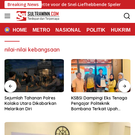
Langsung
ts en Rapid Roulette voor de Snel‑Liefhebbende Speler
Breaking News
Ma
ke
konten
HOME
METRO
NASIONAL
POLITIK
HUKRIM
nilai-nilai kebangsaan
Sejumlah Tahanan Polres
KSBSI Dampingi Eks Tenaga
Kolaka Utara Dikabarkan
Pengajar Politeknik
Melarikan Diri
Bombana Terkait Upah
Belum Dibayar