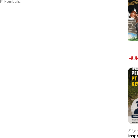
MK) kembali…
HU
6 Agu
Insp