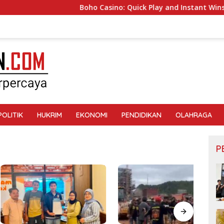
Boho Casino: Quick Play and Instant Wins for 
POLITIK
HUKRIM
EKONOMI
PENDIDIKAN
OLAHRAGA
P