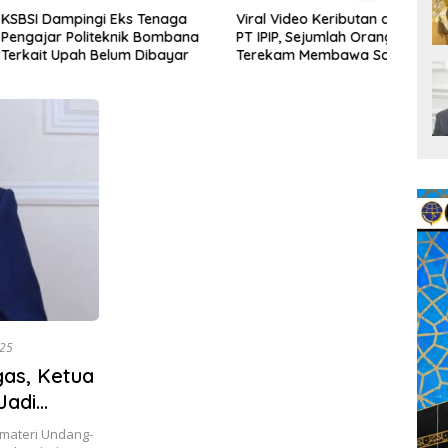
mpingi Eks Tenaga
Viral Video Keributan di Area
AMAN 
 Politeknik Bombana
PT IPIP, Sejumlah Orang
Telus
Upah Belum Dibayar
Terekam Membawa Sajam
Kapo
Aktiv
Timb
025
as, Ketua
Jadi
 materi Undang-