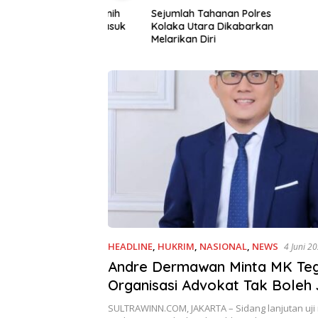
n Korupsi Benih
Sejumlah Tahanan Polres
KSBSI Da
laka Utara Masuk
Kolaka Utara Dikabarkan
Pengajar
dikan
Melarikan Diri
Terkait 
HEADLINE
,
HUKRIM
,
NASIONAL
,
NEWS
4 Juni 2
Andre Dermawan Minta MK Teg
Organisasi Advokat Tak Boleh 
Pejabat Negara
SULTRAWINN.COM, JAKARTA – Sidang lanjutan uji