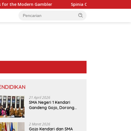
the Modern Gambler
Spinia Casino – Quick‑Hit Slots en R
ENDIDIKAN
21 April 2026
SMA Negeri 1 Kendari
Gandeng Gojo, Dorong
Layanan dan Edukasi
Digital di Sekolah
2 Maret 2026
Gojo Kendari dan SMA