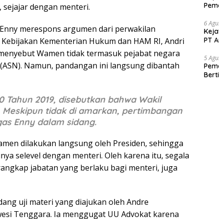
Pema
 sejajar dengan menteri.
Kew
6 Agu
 Enny merespons argumen dari perwakilan
Keja
PT A
n Kebijakan Kementerian Hukum dan HAM RI, Andri
i menyebut Wamen tidak termasuk pejabat negara
5 Agu
 (ASN). Namun, pandangan ini langsung dibantah
Pema
Bert
 Tahun 2019, disebutkan bahwa Wakil
. Meskipun tidak di amarkan, pertimbangan
as Enny dalam sidang.
en dilakukan langsung oleh Presiden, sehingga
nya selevel dengan menteri. Oleh karena itu, segala
ngkap jabatan yang berlaku bagi menteri, juga
idang uji materi yang diajukan oleh Andre
wesi Tenggara. Ia menggugat UU Advokat karena