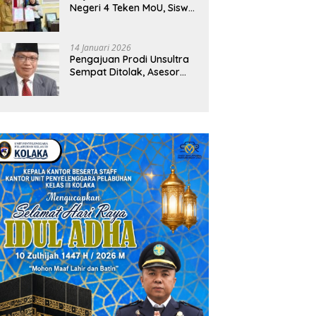
Negeri 4 Teken MoU, Siswa
Dapat Diskon 30 Persen
dan Peluang Umroh
14 Januari 2026
Pengajuan Prodi Unsultra
Sempat Ditolak, Asesor
Temukan
Ketidaksinkronan
Dokumen Yayasan