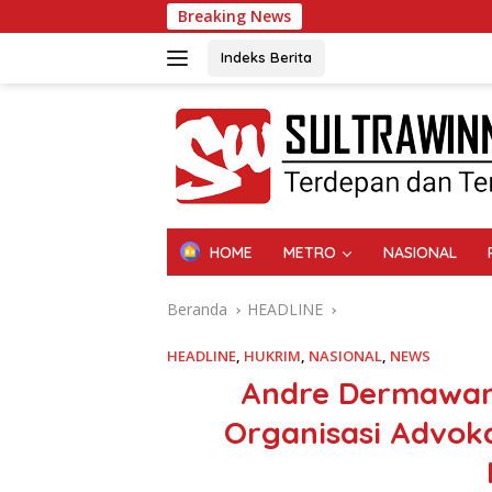
Langsung
Breaking News
ke
konten
Indeks Berita
HOME
METRO
NASIONAL
Beranda
HEADLINE
HEADLINE
,
HUKRIM
,
NASIONAL
,
NEWS
Andre Dermawan 
Organisasi Advoka