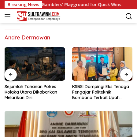
Langsung
no: Fast‑Paced Gamblers’ Playground for Quick Wins
Breaking News
Spi
ke
konten
Andre Dermawan
Sejumlah Tahanan Polres
KSBSI Dampingi Eks Tenaga
Kolaka Utara Dikabarkan
Pengajar Politeknik
Melarikan Diri
Bombana Terkait Upah
Belum Dibayar