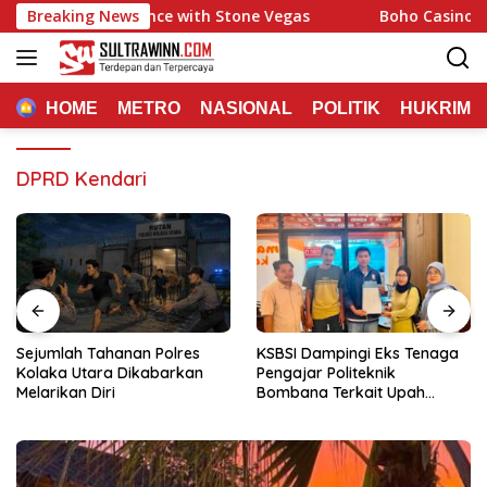
Langsung
ming Experience with Stone Vegas
Breaking News
Boho Casino: Quick 
ke
konten
HOME
METRO
NASIONAL
POLITIK
HUKRIM
DPRD Kendari
Sejumlah Tahanan Polres
KSBSI Dampingi Eks Tenaga
Kolaka Utara Dikabarkan
Pengajar Politeknik
Melarikan Diri
Bombana Terkait Upah
Belum Dibayar