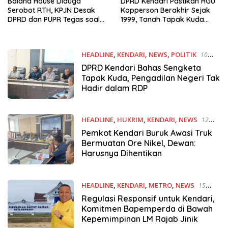
Baiana House Diduga
DPRD Kendari Pastikan HGU
Serobot RTH, KPJN Desak
Kopperson Berakhir Sejak
DPRD dan PUPR Tegas soal
1999, Tanah Tapak Kuda
Pelanggaran RTRW
Kembali Jadi Milik Negara
HEADLINE
,
KENDARI
,
NEWS
,
POLITIK
10
Oktober 2025
DPRD Kendari Bahas Sengketa
Tapak Kuda, Pengadilan Negeri Tak
Hadir dalam RDP
HEADLINE
,
HUKRIM
,
KENDARI
,
NEWS
12
Februari 2025
Pemkot Kendari Buruk Awasi Truk
Bermuatan Ore Nikel, Dewan:
Harusnya Dihentikan
HEADLINE
,
KENDARI
,
METRO
,
NEWS
15
Oktober 2024
Regulasi Responsif untuk Kendari,
Komitmen Bapemperda di Bawah
Kepemimpinan LM Rajab Jinik