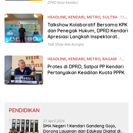
DPRD Kota Kendari
HEADLINE
,
KENDARI
,
METRO
,
SULTRA
15
Oktober 2024
Talkshow Kolaboratif Bersama KPK
dan Penegak Hukum, DPRD Kendari
Apresiasi Langkah Inspektorat
dalam Cegah Korupsi
Talk Show Anti Korupsi
HEADLINE
,
KENDARI
,
METRO
,
RAGAM
7
Oktober 2024
Protes di DPRD, Satpol PP Kendari
Pertanyakan Keadilan Kuota PPPK
PENDIDIKAN
21 April 2026
SMA Negeri 1 Kendari Gandeng Gojo,
Dorong Layanan dan Edukasi Digital di