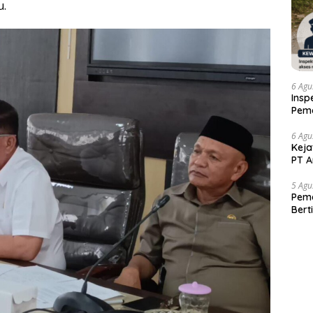
u.
6 Agu
Insp
Pema
Kew
6 Agu
Keja
PT A
5 Agu
Pema
Bert