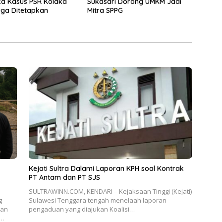
a Kasus PSR Kolaka
Sukasari Dorong UMKM Jadi
ga Ditetapkan
Mitra SPPG
Kejati Sultra Dalami Laporan KPH soal Kontrak
PT Antam dan PT SJS
SULTRAWINN.COM, KENDARI – Kejaksaan Tinggi (Kejati)
g
Sulawesi Tenggara tengah menelaah laporan
aan
pengaduan yang diajukan Koalisi…
l…