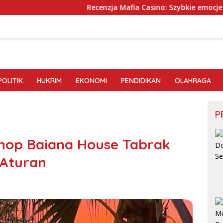
Recenzja Mafia Casino: Szybkie emocje dla graczy ceniącyc
POLITIK
HUKRIM
EKONOMI
PENDIDIKAN
OLAHRAGA
P
Shop Baiana House Tabrak
Aturan