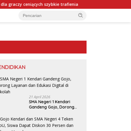
h szybkie trafienia
Chips Casino: Fast‑Paced Gamblers’
ENDIDIKAN
21 April 2026
SMA Negeri 1 Kendari
Gandeng Gojo, Dorong
Layanan dan Edukasi
Digital di Sekolah