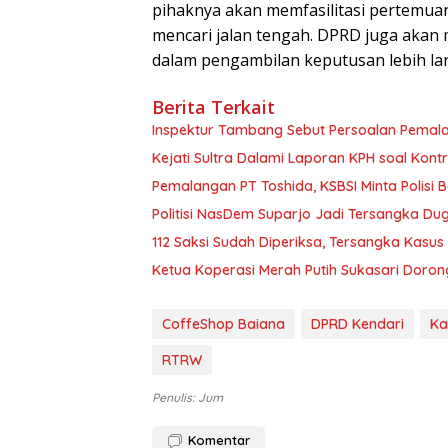
pihaknya akan memfasilitasi pertemua
mencari jalan tengah. DPRD juga aka
dalam pengambilan keputusan lebih lan
Berita Terkait
Inspektur Tambang Sebut Persoalan Pemal
Kejati Sultra Dalami Laporan KPH soal Kon
Pemalangan PT Toshida, KSBSI Minta Polisi B
Politisi NasDem Suparjo Jadi Tersangka Du
112 Saksi Sudah Diperiksa, Tersangka Kasu
Ketua Koperasi Merah Putih Sukasari Doro
CoffeShop Baiana
DPRD Kendari
Ka
RTRW
Penulis: Jum
Komentar