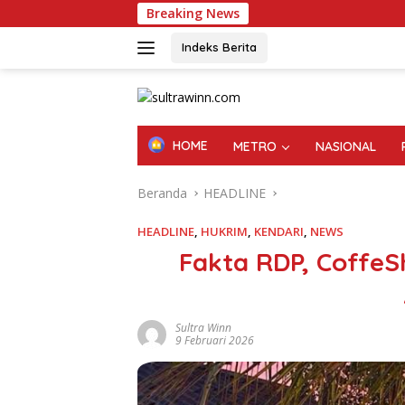
Langsung
Breaking News
ke
konten
Indeks Berita
HOME
METRO
NASIONAL
Beranda
HEADLINE
HEADLINE
,
HUKRIM
,
KENDARI
,
NEWS
Fakta RDP, Coffe
Sultra Winn
9 Februari 2026