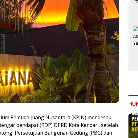
HU
ium Pemuda Juang Nusantara (KPJN) mendesak
engar pendapat (RDP) DPRD Kota Kendari, setelah
ntongi
Persetujuan Bangunan Gedung (
PBG) dan