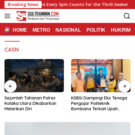
Langsung
d Casino: Where Every Spin Counts for the Thrill‑Seeker
Breaking News
ke
konten
HOME
METRO
NASIONAL
POLITIK
HUKRIM
CASN
Sejumlah Tahanan Polres
KSBSI Dampingi Eks Tenaga
Kolaka Utara Dikabarkan
Pengajar Politeknik
Melarikan Diri
Bombana Terkait Upah
Belum Dibayar