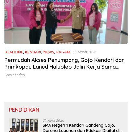
HEADLINE
,
KENDARI
,
NEWS
,
RAGAM
11 Maret 2026
Permudah Akses Penumpang, Gojo Kendari dan
Primkopau Lanud Haluoleo Jalin Kerja Sama
Transportasi
Gojo Kendari
PENDIDIKAN
21 April 2026
SMA Negeri 1 Kendari Gandeng Gojo,
Dorong Layanan dan Edukasi Digital di