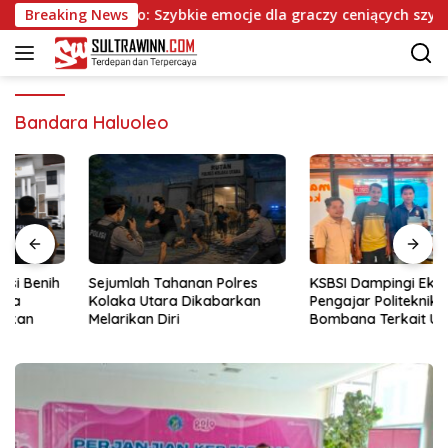
Langsung
ja Mafia Casino: Szybkie emocje dla graczy ceniących szybkie tr
Breaking News
ke
konten
Bandara Haluoleo
Sejumlah Tahanan Polres
KSBSI Dampingi Eks Tenaga
Kolaka Utara Dikabarkan
Pengajar Politeknik
Melarikan Diri
Bombana Terkait Upah
Belum Dibayar