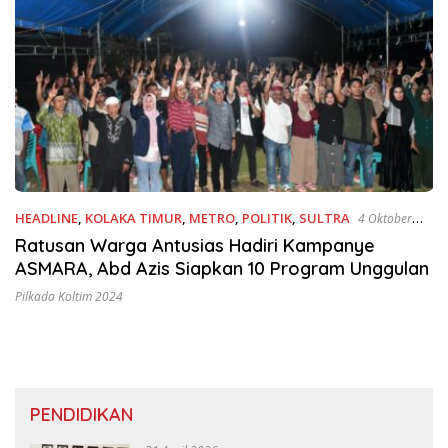
HEADLINE
,
KOLAKA TIMUR
,
METRO
,
POLITIK
,
SULTRA
4 Oktober
2024
Ratusan Warga Antusias Hadiri Kampanye
ASMARA, Abd Azis Siapkan 10 Program Unggulan
Pilkada Koltim 2024
PENDIDIKAN