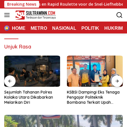
Langsung
 Quick‑Hit Slots en Rapid Roulette voor de Snel‑Liefhebbende Sp
Breaking News
ke
konten
HOME
METRO
NASIONAL
POLITIK
HUKRIM
Unjuk Rasa
Sejumlah Tahanan Polres
KSBSI Dampingi Eks Tenaga
Kolaka Utara Dikabarkan
Pengajar Politeknik
Melarikan Diri
Bombana Terkait Upah
Belum Dibayar