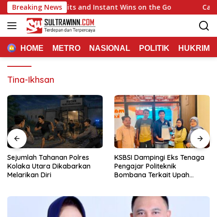
Langsung
 Casino: Quick Hits and Instant Wins on the Go
Breaking News
Casino Re
ke
konten
HOME
METRO
NASIONAL
POLITIK
HUKRIM
Tina-Ikhsan
Sejumlah Tahanan Polres
KSBSI Dampingi Eks Tenaga
Kolaka Utara Dikabarkan
Pengajar Politeknik
Melarikan Diri
Bombana Terkait Upah
Belum Dibayar