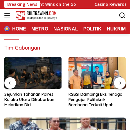
Langsung
k Hits and Instant Wins on the Go
Breaking News
Casino Rewards Chatova
ke
konten
HOME
METRO
NASIONAL
POLITIK
HUKRIM
Tim Gabungan
Sejumlah Tahanan Polres
KSBSI Dampingi Eks Tenaga
Kolaka Utara Dikabarkan
Pengajar Politeknik
Melarikan Diri
Bombana Terkait Upah
Belum Dibayar