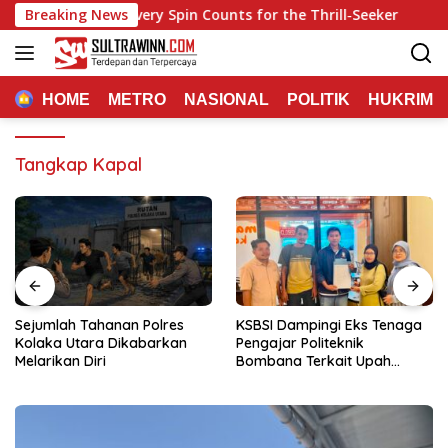
Langsung
sino: Where Every Spin Counts for the Thrill‑Seeker
Breaking News
Luc
ke
konten
HOME
METRO
NASIONAL
POLITIK
HUKRIM
Tangkap Kapal
Sejumlah Tahanan Polres
KSBSI Dampingi Eks Tenaga
Kolaka Utara Dikabarkan
Pengajar Politeknik
Melarikan Diri
Bombana Terkait Upah
Belum Dibayar