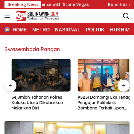
Langsung
 Gaming Experience with Stone Vegas
Breaking News
Boho Casino: Qui
ke
konten
HOME
METRO
NASIONAL
POLITIK
HUKRIM
Swasembada Pangan
Sejumlah Tahanan Polres
KSBSI Dampingi Eks Tenaga
Kolaka Utara Dikabarkan
Pengajar Politeknik
Melarikan Diri
Bombana Terkait Upah
Belum Dibayar