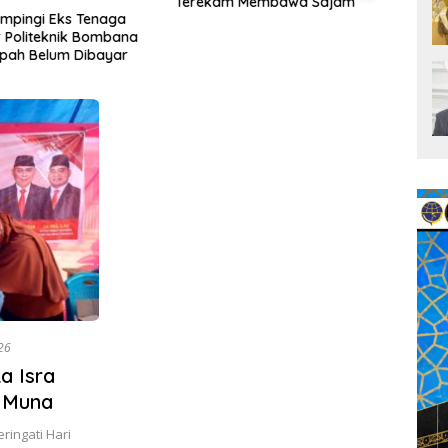
Terekam Membawa Sajam
mpingi Eks Tenaga
AMAN 
 Politeknik Bombana
Telus
Upah Belum Dibayar
Kapo
Aktiv
Timb
26
a Isra
i Muna
ingati Hari