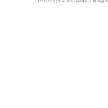
Ulang Tahun (HUT) Partai Gerindra ke-18, Angg