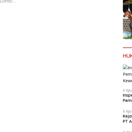
ota DPRD…
HU
6 Agu
Insp
Pema
Kew
6 Agu
Keja
PT A