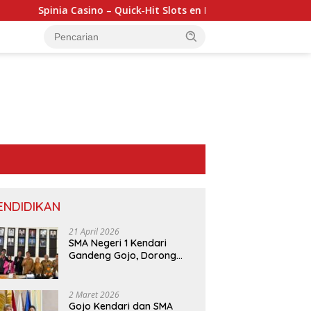
Spinia Casino – Quick‑Hit Slots en Rapid Roulette voor de Snel
ENDIDIKAN
21 April 2026
SMA Negeri 1 Kendari
Gandeng Gojo, Dorong
Layanan dan Edukasi
Digital di Sekolah
P
2 Maret 2026
P
KUPP Molawe dan BPS Konawe
Gojo Kendari dan SMA