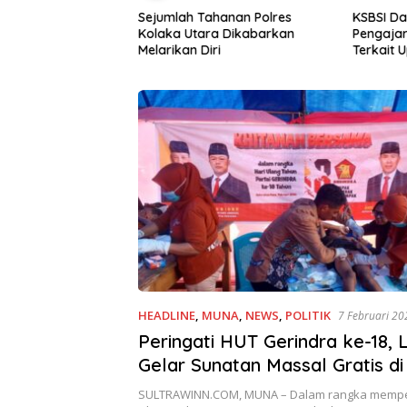
n Korupsi Benih
Sejumlah Tahanan Polres
KSBSI Da
laka Utara Masuk
Kolaka Utara Dikabarkan
Pengajar
dikan
Melarikan Diri
Terkait 
HEADLINE
,
MUNA
,
NEWS
,
POLITIK
7 Februari 20
Peringati HUT Gerindra ke-18, L
Gelar Sunatan Massal Gratis d
SULTRAWINN.COM, MUNA – Dalam rangka memper