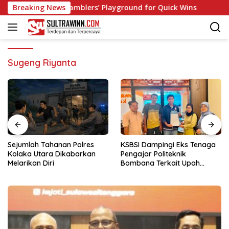
Langsung
o: Fast‑Paced Gamblers’ Playground for Quick Wins
Breaking News
Spin
ke
konten
Sugeng Riyanta
Sejumlah Tahanan Polres
KSBSI Dampingi Eks Tenaga
Kolaka Utara Dikabarkan
Pengajar Politeknik
Melarikan Diri
Bombana Terkait Upah
Belum Dibayar