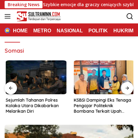
Langsung
 Mafia Casino: Szybkie emocje dla graczy ceniących szybkie traf
Breaking News
ke
konten
HOME
METRO
NASIONAL
POLITIK
HUKRIM
Somasi
Sejumlah Tahanan Polres
KSBSI Dampingi Eks Tenaga
Kolaka Utara Dikabarkan
Pengajar Politeknik
Melarikan Diri
Bombana Terkait Upah
Belum Dibayar