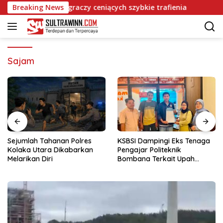
Langsung
ie emocje dla graczy ceniących szybkie trafienia
Breaking News
Chips 
ke
konten
Sajam
Sejumlah Tahanan Polres
KSBSI Dampingi Eks Tenaga
Kolaka Utara Dikabarkan
Pengajar Politeknik
Melarikan Diri
Bombana Terkait Upah
Belum Dibayar