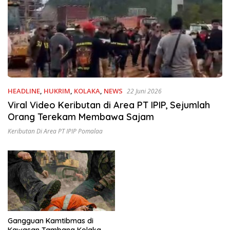
HEADLINE
,
HUKRIM
,
KOLAKA
,
NEWS
22 Juni 2026
Viral Video Keributan di Area PT IPIP, Sejumlah
Orang Terekam Membawa Sajam
Keributan Di Area PT IPIP Pomalaa
Gangguan Kamtibmas di
Kawasan Tambang Kolaka