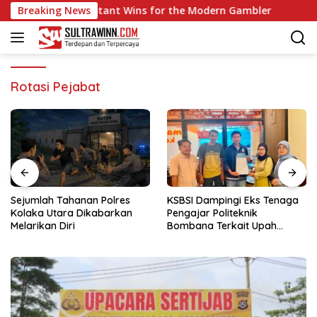
Langsung
ck Play and Instant Wins for the Modern Gambler
Breaking News
Spini
ke
konten
Rotasi Pejabat
Sejumlah Tahanan Polres
KSBSI Dampingi Eks Tenaga
Kolaka Utara Dikabarkan
Pengajar Politeknik
Melarikan Diri
Bombana Terkait Upah
Belum Dibayar