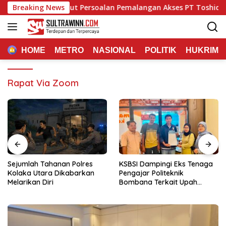
Langsung
r Tambang Sebut Persoalan Pemalangan Akses PT Toshida Men
Breaking News
ke
konten
HOME
METRO
NASIONAL
POLITIK
HUKRIM
Rapat Via Zoom
Sejumlah Tahanan Polres
KSBSI Dampingi Eks Tenaga
Kolaka Utara Dikabarkan
Pengajar Politeknik
Melarikan Diri
Bombana Terkait Upah
Belum Dibayar