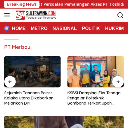
Langsung
 Tambang Sebut Persoalan Pemalangan Akses PT Toshida Menj
Breaking News
ke
konten
HOME
METRO
NASIONAL
POLITIK
HUKRIM
PT Merbau
Sejumlah Tahanan Polres
KSBSI Dampingi Eks Tenaga
Kolaka Utara Dikabarkan
Pengajar Politeknik
Melarikan Diri
Bombana Terkait Upah
Belum Dibayar