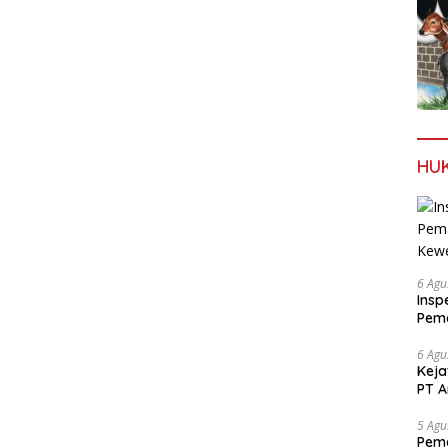
HU
6 Agu
Insp
Pema
Kew
6 Agu
Keja
PT A
5 Agu
Pema