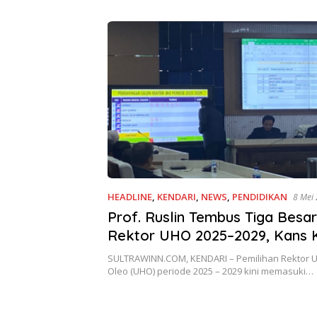
HEADLINE
,
KENDARI
,
NEWS
,
PENDIDIKAN
8 Mei
Prof. Ruslin Tembus Tiga Besa
Rektor UHO 2025–2029, Kans 
Menuju Pucuk Pimpinan
SULTRAWINN.COM, KENDARI – Pemilihan Rektor Un
Oleo (UHO) periode 2025 – 2029 kini memasuki…