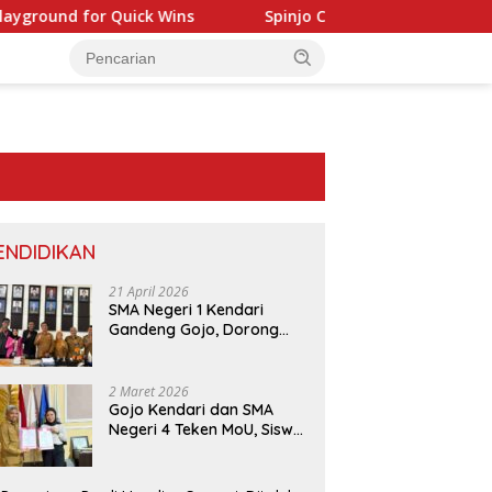
und for Quick Wins
Spinjo Casino: Fast‑Track Slots & In
ENDIDIKAN
21 April 2026
SMA Negeri 1 Kendari
Gandeng Gojo, Dorong
Layanan dan Edukasi
Digital di Sekolah
2 Maret 2026
KUPP Molawe dan BPS Konawe
Gojo Kendari dan SMA
Utara Perkuat Kolaborasi
Sultra Minta Polda Sultra
Negeri 4 Teken MoU, Siswa
P
Melalui Sensus Ekonomi 2026
uri Dugaan Keterlibatan
Dapat Diskon 30 Persen
P
lres Bombana pada
dan Peluang Umroh
d
itas Tambang Batu di