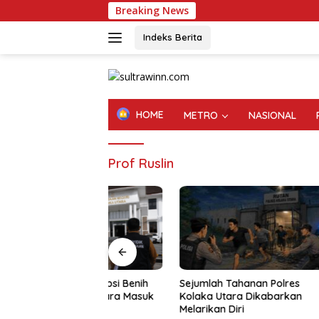
Langsung
Breaking News
ke
konten
Indeks Berita
HOME
METRO
NASIONAL
Prof Ruslin
n Korupsi Benih
Sejumlah Tahanan Polres
KSBSI Da
laka Utara Masuk
Kolaka Utara Dikabarkan
Pengajar
dikan
Melarikan Diri
Terkait 