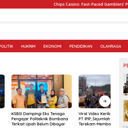
Chips Casino: Fast‑Paced Gamblers’ Playgro
POLITIK
HUKRIM
EKONOMI
PENDIDIKAN
OLAHRAGA
P
AMAN 
mpingi Eks Tenaga
Viral Video Keributan di Area
Telus
 Politeknik Bombana
PT IPIP, Sejumlah Orang
Kapo
Upah Belum Dibayar
Terekam Membawa Sajam
Aktiv