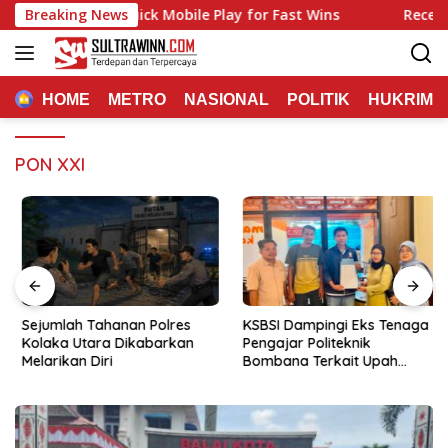
Langsung
een Casino: Quick Mobile Play for Fast Wins
Breaking News
Recenzja Ma
ke
konten
HOME
METRO
NASIONAL
POLITIK
HUKRIM
PON XXI
Sejumlah Tahanan Polres
KSBSI Dampingi Eks Tenaga
Kolaka Utara Dikabarkan
Pengajar Politeknik
Melarikan Diri
Bombana Terkait Upah
Belum Dibayar